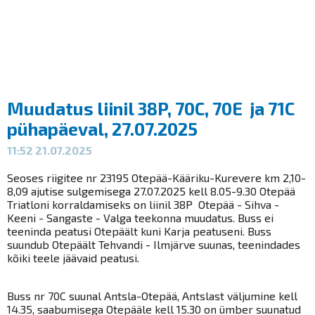
Muudatus liinil 38P, 70C, 70E ja 71C
pühapäeval, 27.07.2025
11:52 21.07.2025
Seoses riigitee nr 23195 Otepää-Kääriku-Kurevere km 2,10-
8,09 ajutise sulgemisega 27.07.2025 kell 8.05-9.30 Otepää
Triatloni korraldamiseks on liinil 38P Otepää - Sihva -
Keeni - Sangaste - Valga teekonna muudatus. Buss ei
teeninda peatusi Otepäält kuni Karja peatuseni. Buss
suundub Otepäält Tehvandi - Ilmjärve suunas, teenindades
kõiki teele jäävaid peatusi.
Buss nr 70C suunal Antsla-Otepää, Antslast väljumine kell
14.35, saabumisega Otepääle kell 15.30 on ümber suunatud